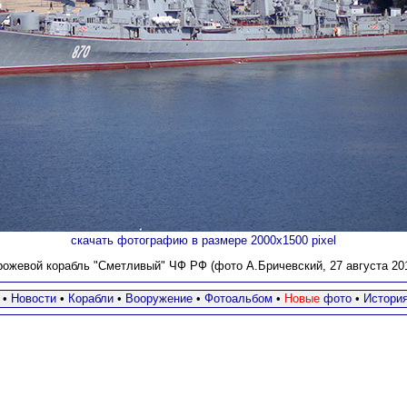
скачать фотографию в размере 2000х1500 pixel
рожевой корабль "Сметливый" ЧФ РФ (фото А.Бричевский
, 27 августа 201
•
Новости
•
Корабли
•
Вооружение
•
Фотоальбом
•
Новые
фото
•
Истори