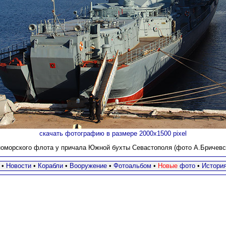
скачать фотографию в размере 2000х1500 pixel
оморского флота у причала Южной бухты Севастополя (фото А.Бричевс
•
Новости
•
Корабли
•
Вооружение
•
Фотоальбом
•
Новые
фото
•
Истори