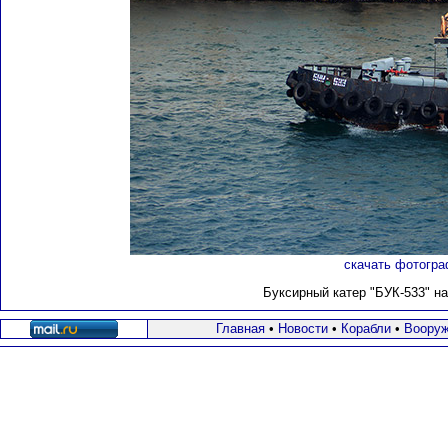
скачать фотогра
Буксирный катер "БУК-533" н
Главная
•
Новости
•
Корабли
•
Вооруж