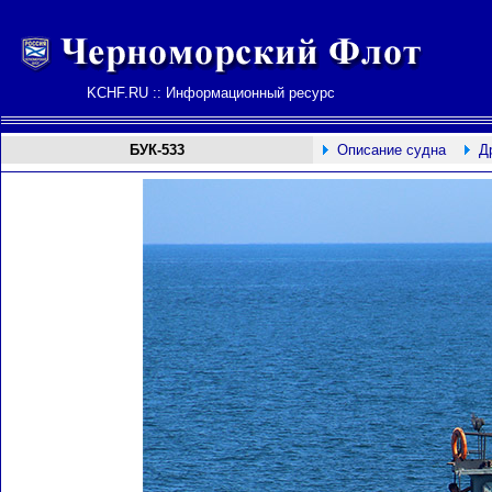
KCHF.RU :: Информационный ресурс
БУК-533
Описание судна
Д