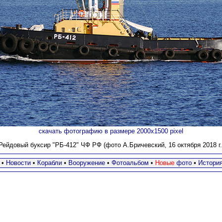
скачать фотографию в размере 2000х1500 pixel
Рейдовый буксир "РБ-412" ЧФ РФ (фото
А.Бричевский, 16 октября 2018 г.
•
Новости
•
Корабли
•
Вооружение
•
Фотоальбом
•
Новые
фото
•
Истори