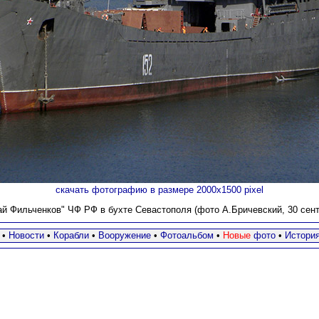
скачать фотографию в размере 2000х1500 pixel
й Фильченков" ЧФ РФ в бухте Севастополя (фото А.Бричевский, 30 сентя
•
Новости
•
Корабли
•
Вооружение
•
Фотоальбом
•
Новые
фото
•
Истори