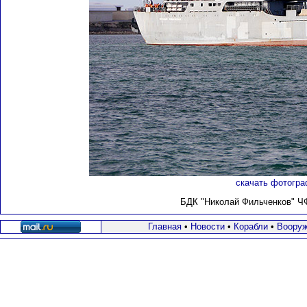
скачать фотогра
БДК "Николай Фильченков" ЧФ 
Главная
•
Новости
•
Корабли
•
Вооруж