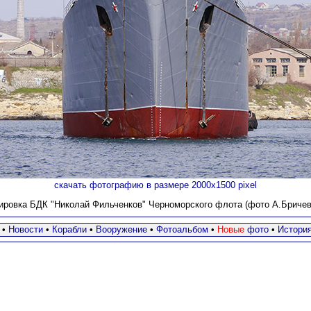
скачать фотографию в размере 2000х1500 pixel
сировка БДК "Николай Фильченков" Черноморского флота (фото А.Бричевск
•
Новости
•
Корабли
•
Вооружение
•
Фотоальбом
•
Новые
фото
•
Истори