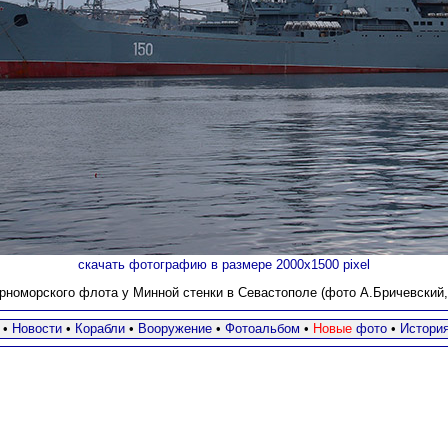
скачать фотографию в размере 2000х1500 pixel
рноморского флота у Минной стенки в Севастополе (фото А.Бричевский, 0
•
Новости
•
Корабли
•
Вооружение
•
Фотоальбом
•
Новые
фото
•
Истори