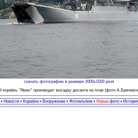
скачать фотографию в размере 2000х1500 pixel
корабль "Ямал" производит высадку десанта на плав (фото А.Бричевски
•
Новости
•
Корабли
•
Вооружение
•
Фотоальбом
•
Новые
фото
•
Истори