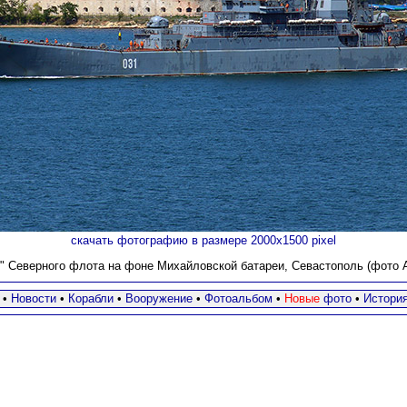
скачать фотографию в размере 2000х1500 pixel
 Северного флота на фоне Михайловской батареи, Севастополь (фото А.
•
Новости
•
Корабли
•
Вооружение
•
Фотоальбом
•
Новые
фото
•
Истори