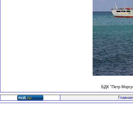
БДК "Петр Моргун
Главная