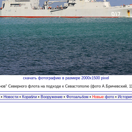
скачать фотографию в размере 2000х1500 pixel
ов" Северного флота на подходе к Севастополю (фото А.Бричевский, 11
•
Новости
•
Корабли
•
Вооружение
•
Фотоальбом
•
Новые
фото
•
Истори