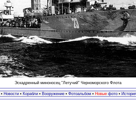
Эскадренный миноносец "Летучий" Черноморского Флота
•
Новости
•
Корабли
•
Вооружение
•
Фотоальбом
•
Новые
фото
•
Истори