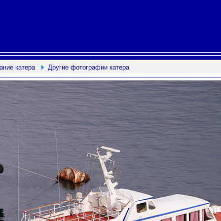
ание катера
Другие фотографии катера