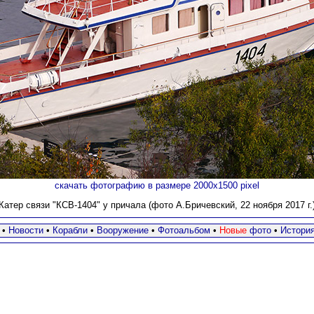
скачать фотографию в размере 2000х1500 pixel
Катер связи "КСВ-1404" у причала (фото А.Бричевский, 22 ноября 2017 г.
•
Новости
•
Корабли
•
Вооружение
•
Фотоальбом
•
Новые
фото
•
Истори