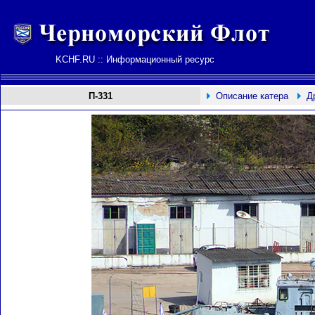
KCHF.RU :: Информационный ресурс
П-331
Описание катера
Д