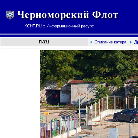
KCHF.RU :: Информационный ресурс
П-331
Описание катера
Д