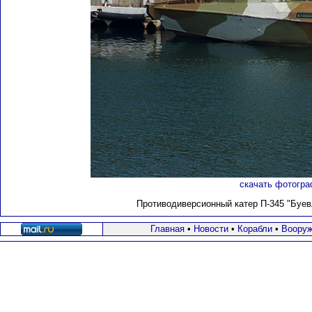
скачать фотогра
Противодиверсионный катер П-345 "
Буев
Главная
•
Новости
•
Корабли
•
Вооруж