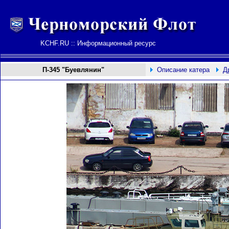
KCHF.RU :: Информационный ресурс
П-
345
"Буевлянин"
Описание катера
Д