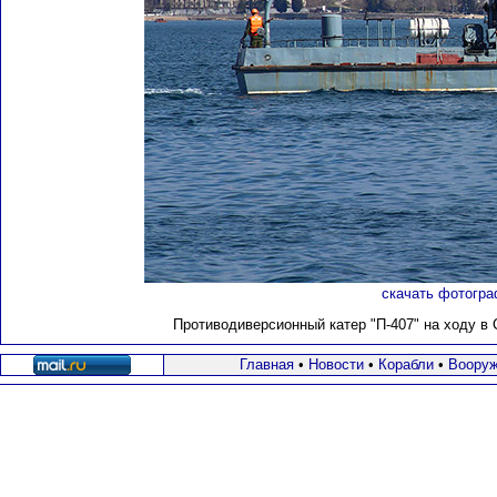
скачать фотогра
Противодиверсионный катер "П-407"
на ходу в 
Главная
•
Новости
•
Корабли
•
Вооруж