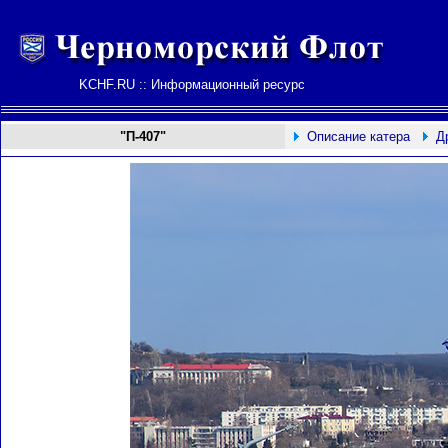
KCHF.RU :: Информационный ресурс
"П-
407
"
Описание катера
Д