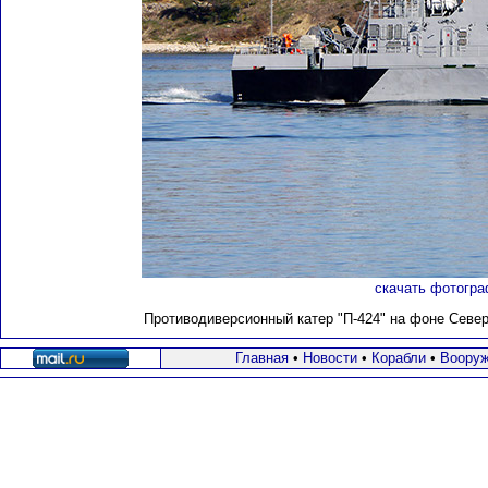
скачать фотогра
Противодиверсионный катер "П-424"
на фоне Северн
Главная
•
Новости
•
Корабли
•
Вооруж