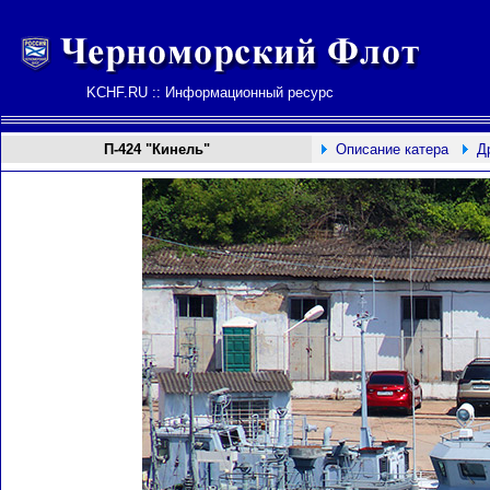
KCHF.RU :: Информационный ресурс
П-
424
"Кинель"
Описание катера
Д