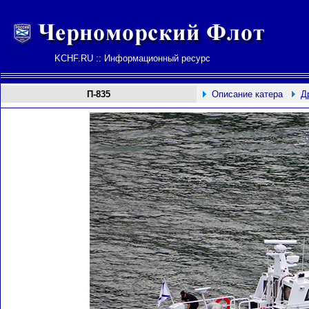
KCHF.RU :: Информационный ресурс
П-835
Описание катера
Д