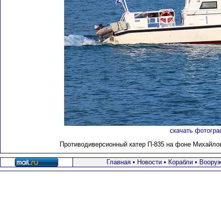
скачать фотогра
Противодиверсионный катер П-835 на фоне Михайловс
Главная
•
Новости
•
Корабли
•
Вооруж