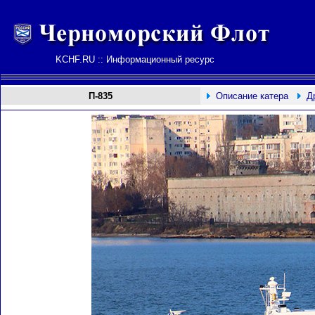
KCHF.RU :: Информационный ресурс
П-835
Описание катера
Д