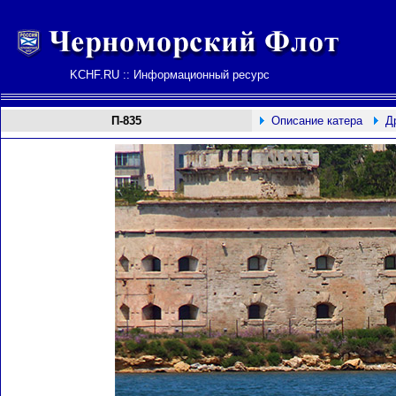
KCHF.RU :: Информационный ресурс
П-835
Описание катера
Д