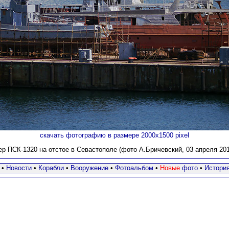
скачать фотографию в размере 2000х1500 pixel
ер ПСК-1320 на отстое в Севастополе (фото А.Бричевский, 03 апреля 2017
•
Новости
•
Корабли
•
Вооружение
•
Фотоальбом
•
Новые
фото
•
Истори