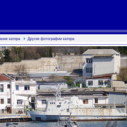
ание катера
Другие фотографии катера