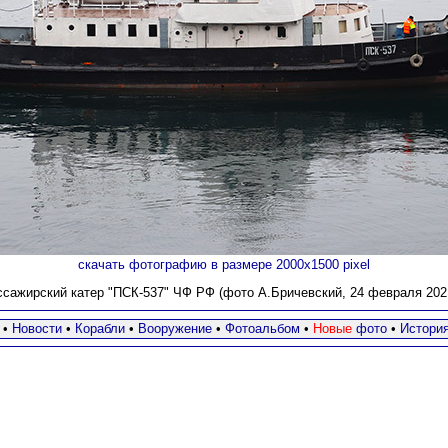
скачать фотографию в размере 2000х1500 pixel
сажирский катер "ПСК-537" ЧФ РФ (фото А.Бричевский, 24 февраля 2021
•
Новости
•
Корабли
•
Вооружение
•
Фотоальбом
•
Новые
фото
•
Истори