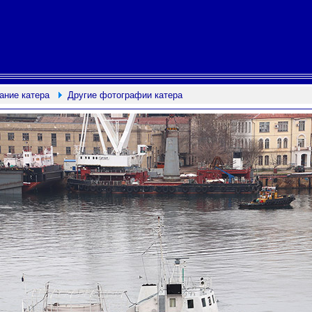
ание катера
Другие фотографии катера