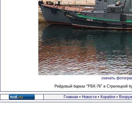
скачать фотогра
Рейдовый барказ "РБК-76" в Стрелецкой бу
Главная
•
Новости
•
Корабли
•
Вооруж