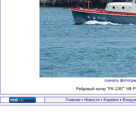
скачать фотогра
Рейдовый катер "РК-1287" ЧФ РФ
Главная
•
Новости
•
Корабли
•
Вооруж