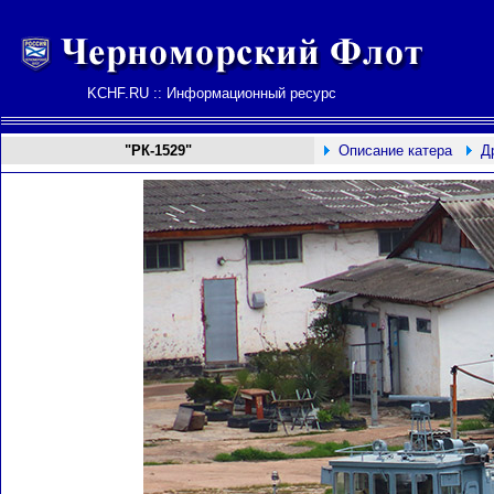
KCHF.RU :: Информационный ресурс
"РК-1529"
Описание катера
Д