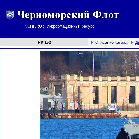
KCHF.RU :: Информационный ресурс
РК-162
Описание катера
Д