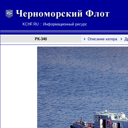
KCHF.RU :: Информационный ресурс
РК-340
Описание катера
Д