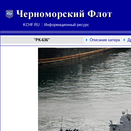
KCHF.RU :: Информационный ресурс
"РК-636"
Описание катера
Д