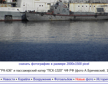
скачать фотографию в размере 2000х1500 pixel
"РК-636" и пассажирский катер "ПСК-1320" ЧФ РФ (фото А.Бричевский, 12
•
Новости
•
Корабли
•
Вооружение
•
Фотоальбом
•
Новые
фото
•
Истори