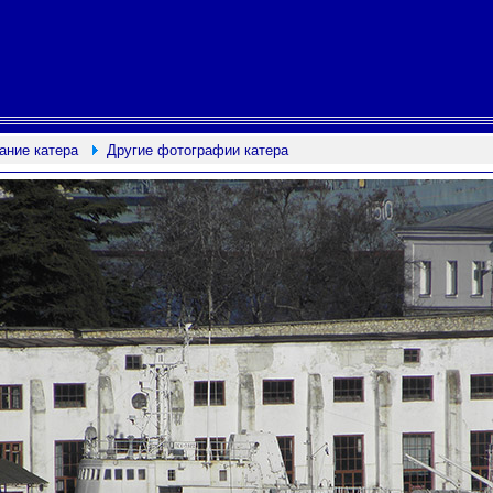
ание катера
Другие фотографии катера