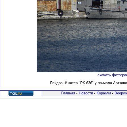
скачать фотогра
Рейдовый катер "РК-636" у причала Артзаво
Главная
•
Новости
•
Корабли
•
Вооруж