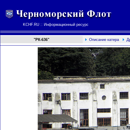
KCHF.RU :: Информационный ресурс
"РК-636"
Описание катера
Д