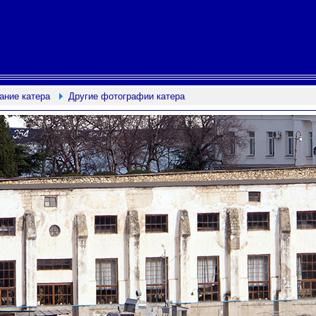
ание катера
Другие фотографии катера