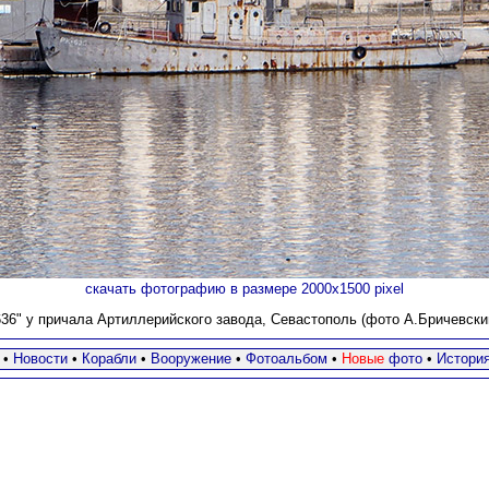
скачать фотографию в размере 2000х1500 pixel
36" у причала Артиллерийского завода, Севастополь (фото А.Бричевский
•
Новости
•
Корабли
•
Вооружение
•
Фотоальбом
•
Новые
фото
•
Истори