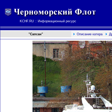
KCHF.RU :: Информационный ресурс
"Сапсан"
Описание катера
Д