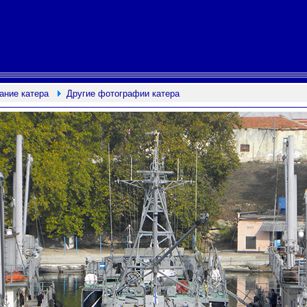
ание катера
Другие фотографии катера