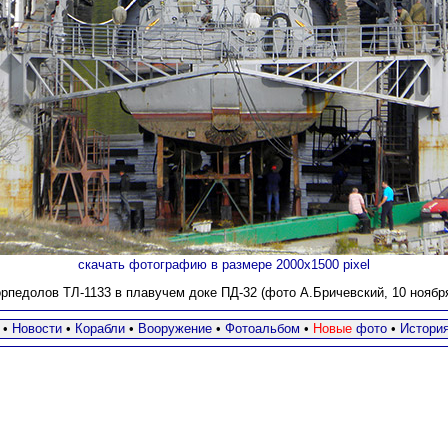
скачать фотографию в размере 2000х1500 pixel
орпедолов ТЛ-1133 в плавучем доке ПД-32 (фото А.Бричевский, 10 ноября 
•
Новости
•
Корабли
•
Вооружение
•
Фотоальбом
•
Новые
фото
•
Истори