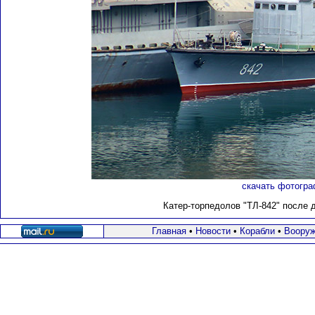
скачать фотогра
Катер-торпедолов "ТЛ-842" после д
Главная
•
Новости
•
Корабли
•
Вооруж