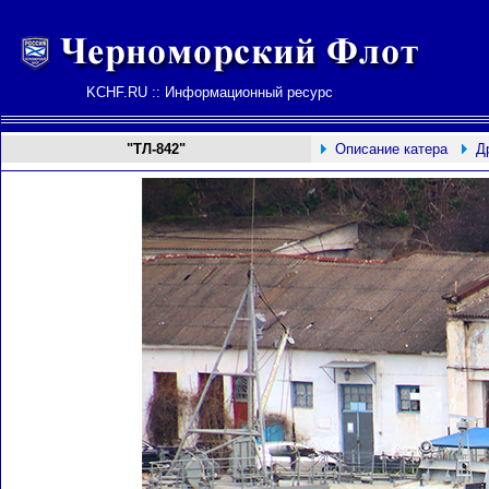
KCHF.RU :: Информационный ресурс
"ТЛ-842"
Описание катера
Д