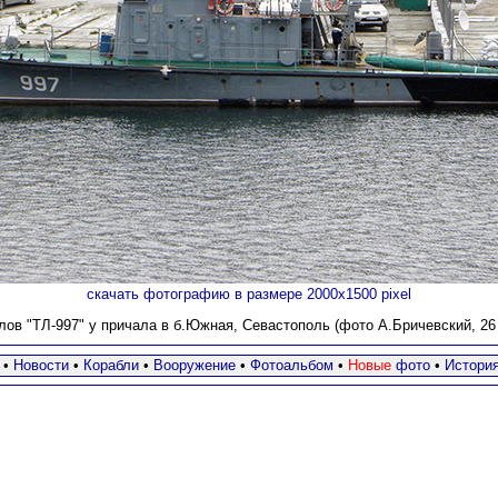
скачать фотографию в размере 2000х1500 pixel
лов "ТЛ-997" у причала в б.Южная, Севастополь (фото А.Бричевский, 26 н
•
Новости
•
Корабли
•
Вооружение
•
Фотоальбом
•
Новые
фото
•
Истори