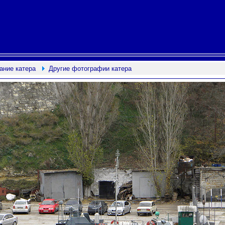
ание катера
Другие фотографии катера