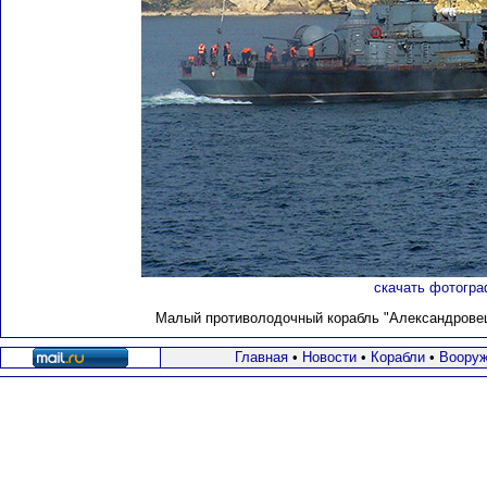
скачать фотогра
Малый противолодочный корабль "Александровец"
Главная
•
Новости
•
Корабли
•
Вооруж