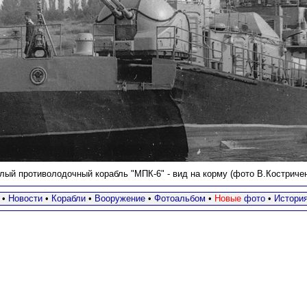
лый противолодочный корабль "МПК-6" - вид на корму (фото В.Костричен
•
Новости
•
Корабли
•
Вооружение
•
Фотоальбом
•
Новые
фото
•
Истори