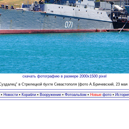
скачать фотографию в размере 2000х1500 pixel
уздалец" в Стрелецкой бухте Севастополя (фото А.Бричевский
, 23 мая 
•
Новости
•
Корабли
•
Вооружение
•
Фотоальбом
•
Новые
фото
•
Истори