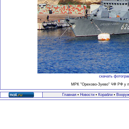
скачать фотогра
МРК "Орехово-Зуево" ЧФ РФ у пр
Главная
•
Новости
•
Корабли
•
Вооруж