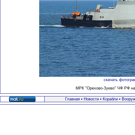
скачать фотогра
МРК "Орехово-Зуево" ЧФ РФ на х
Главная
•
Новости
•
Корабли
•
Вооруж