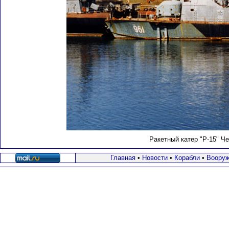
Ракетный катер "Р-15" Ч
Главная
•
Новости
•
Корабли
•
Вооруж