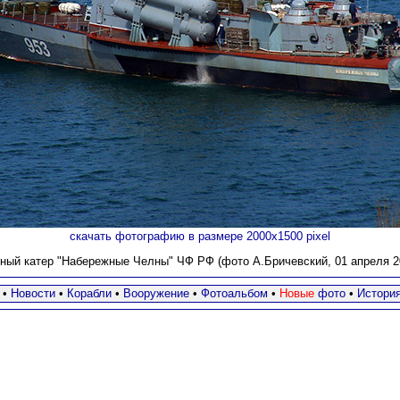
скачать фотографию в размере 2000х1500 pixel
ный катер "Набережные Челны" ЧФ РФ (фото А.Бричевский, 01 апреля 20
•
Новости
•
Корабли
•
Вооружение
•
Фотоальбом
•
Новые
фото
•
Истори