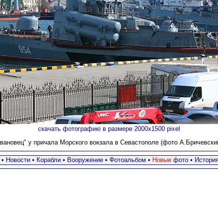
скачать фотографию в размере 2000х1500 pixel
вановец" у причала Морского вокзала в Севастополе (фото А.Бричевский,
•
Новости
•
Корабли
•
Вооружение
•
Фотоальбом
•
Новые
фото
•
Истори