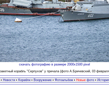
скачать фотографию в размере 2000х1500 pixel
акетный корабль "Серпухов" у причала (фото А.Бричевский, 03 февраля 
•
Новости
•
Корабли
•
Вооружение
•
Фотоальбом
•
Новые
фото
•
Истори