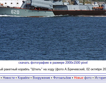
скачать фотографию в размере 2000х1500 pixel
й ракетный корабль "Штиль" на ходу (фото А.Бричевский, 02 октября 200
•
Новости
•
Корабли
•
Вооружение
•
Фотоальбом
•
Новые
фото
•
Истори