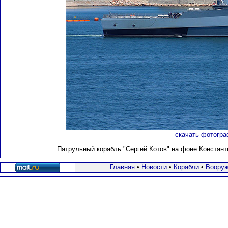
скачать фотогра
Патрульный корабль "
Сергей Котов
" на фоне Констант
Главная
•
Новости
•
Корабли
•
Вооруж