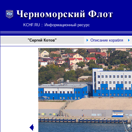
KCHF.RU :: Информационный ресурс
"
Сергей Котов
"
Описание корабля